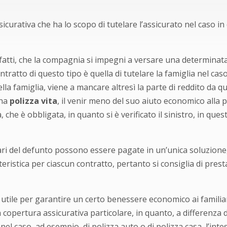
curativa che ha lo scopo di tutelare l’assicurato nel caso i
atti, che la compagnia si impegni a versare una determinata s
ontratto di questo tipo è quella di tutelare la famiglia nel c
a famiglia, viene a mancare altresì la parte di reddito da qu
una
polizza vita
, il venir meno del suo aiuto economico alla 
che è obbligata, in quanto si è verificato il sinistro, in qu
i del defunto possono essere pagate in un’unica soluzione, 
ristica per ciascun contratto, pertanto si consiglia di presta
o utile per garantire un certo benessere economico ai familiar
na copertura assicurativa particolare, in quanto, a differenza 
 nel caso, ad esempio, di polizza auto o di polizza casa, l’int