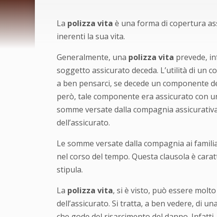
La
polizza vita
è una forma di copertura assi
inerenti la sua vita.
Generalmente, una
polizza vita
prevede, inf
soggetto assicurato deceda. L’utilità di un c
a ben pensarci, se decede un componente dell
però, tale componente era assicurato con 
somme versate dalla compagnia assicurativa, 
dell’assicurato.
Le somme versate dalla compagnia ai familiar
nel corso del tempo. Questa clausola è caratte
stipula.
La
polizza vita
, si è visto, può essere molt
dell’assicurato. Si tratta, a ben vedere, di u
che gode del risarcimento del danno. Infatti,