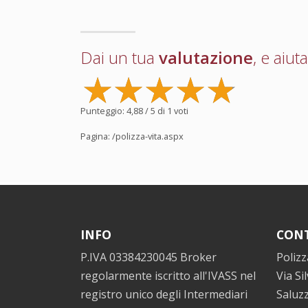
Dai un tua
valutazione
, e aiut
Punteggio:
4,88
/ 5 di
1
voti
Pagina:
/polizza-vita.aspx
INFO
CONT
P.IVA 03384230045 Broker
Polizz
regolarmente iscritto all'IVASS nel
Via Si
registro unico degli Intermediari
Saluz