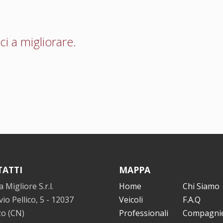
aci a migliorare.
ATTI
MAPPA
a Migliore S.r.l.
Home
Chi Siamo
lvio Pellico, 5 - 12037
Veicoli
F.A.Q
zo (CN)
Professionali
Compagni